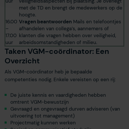
uur
veiligheidsaspecten bij plaatsing. Je overlegt
Wij gebruiken altijd functionele en analytische cookies.
met de TD en brengt de medewerkers op de
Ook willen we cookies plaatsen en data verzamelen om
hoogte.
de communicatie naar jou makkelijker en persoonlijker te
16.00
Vragen beantwoorden
Mails en telefoontjes
maken. Met deze cookies en data kunnen wij en derde
–
afhandelen van collega’s, aannemers of
partijen jouw internetgedrag binnen en buiten onze
17.00
klanten die vragen hebben over veiligheid,
website volgen en verzamelen. Hiermee passen wij en
uur
arbeidsomstandigheden of milieu.
derden onze website, advertenties en communicatie aan
jouw interesses aan. Door op ‘accepteren’ te klikken ga je
Taken VGM-coördinator: Een
hiermee akkoord. Je kunt je voorkeuren altijd weer
Overzicht
aanpassen. Lees er meer over
in ons cookiebeleid.
Als VGM-coördinator heb je bepaalde
competenties nodig. Enkele vereisten op een rij:
De juiste kennis en vaardigheden hebben
omtrent VGM-bewustzijn
Gevraagd en ongevraagd durven adviseren (van
uitvoering tot management)
Projectmatig kunnen werken