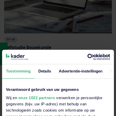
EP-W
Zelfstudie Bouwkunde
Bekijk opleiding
Toestemming
Details
Advertentie-instellingen
Ov
Verantwoord gebruik van uw gegevens
Wij en
onze 1022 partners
verwerken je persoonlijke
gegevens (bijv. uw IP-adres) met behulp van
technologieën zoals cookies om informatie op uw