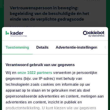
Vertrouwenspersoon in beweging:
begeleiding van de beschuldigde én het
einde van de verplichte gedragscode
Lees verder
Toestemming
Details
Advertentie-instellingen
Ov
Verantwoord gebruik van uw gegevens
Wij en
onze 1022 partners
verwerken je persoonlijke
gegevens (bijv. uw IP-adres) met behulp van
technologieën zoals cookies om informatie op uw
apparaat op te slaan en te gebruiken met als doel
gepersonaliseerde advertenties en content, metingen aan
advertenties en content, inzicht in publiek en
productontwikkeling. U kunt kiezen wie uw gegevens