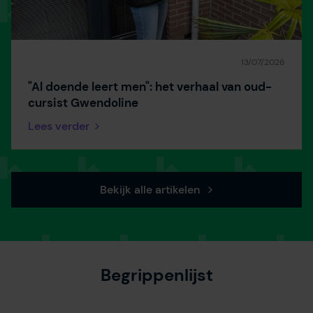
derden onze website, advertenties en communicatie aan
jouw interesses aan. Door op ‘accepteren’ te klikken ga je
hiermee akkoord. Je kunt je voorkeuren altijd weer
aanpassen. Lees er meer over
in ons cookiebeleid.
13/07/2026
"Al doende leert men": het verhaal van oud-
cursist Gwendoline
Lees verder
Bekijk alle artikelen
Begrippenlijst