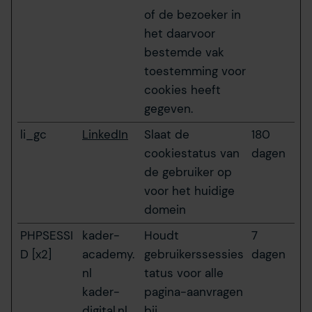
of de bezoeker in
het daarvoor
bestemde vak
toestemming voor
cookies heeft
gegeven.
li_gc
LinkedIn
Slaat de
180
cookiestatus van
dagen
de gebruiker op
voor het huidige
domein
PHPSESSI
kader-
Houdt
7
D [x2]
academy.
gebruikerssessies
dagen
nl
tatus voor alle
kader-
pagina-aanvragen
digital.nl
bij.