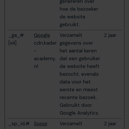
genereren over
hoe de bezoeker
de website
gebruikt.
_ga_#
Google
Verzamelt
2 jaar
[x4]
cdn.kader
gegevens over
-
het aantal keren
academy.
dat een gebruiker
nl
de website heeft
bezocht, evenals
data voor het
eerste en meest
recente bezoek.
Gebruikt door
Google Analytics.
_sp_id.#
Sooqr
Verzamelt
2 jaar