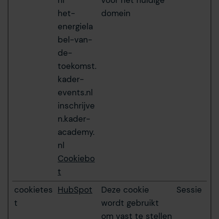
nl
voor het huidige
partijen jouw internetgedrag binnen en buiten onze
het-
domein
website volgen en verzamelen. Hiermee passen wij en
energiela
derden onze website, advertenties en communicatie aan
bel-van-
jouw interesses aan. Door op ‘accepteren’ te klikken ga je
hiermee akkoord. Je kunt je voorkeuren altijd weer
de-
aanpassen. Lees er meer over
in ons cookiebeleid.
toekomst.
kader-
events.nl
inschrijve
n.kader-
academy.
nl
Cookiebo
t
cookietes
HubSpot
Deze cookie
Sessie
t
wordt gebruikt
om vast te stellen