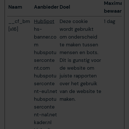
Maximale
Naam
Aanbieder
Doel
bewaarter
__cf_bm
HubSpot
Deze cookie
1 dag
[x16]
hs-
wordt gebruikt
banner.co
om onderscheid
m
te maken tussen
hubspotu
mensen en bots.
serconte
Dit is gunstig voor
nt.com
de website om
hubspotu
juiste rapporten
serconte
over het gebruik
nt-eu1.net
van de website te
hubspotu
maken.
serconte
nt-na1.net
kader.nl