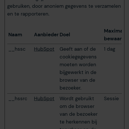
gebruiken, door anoniem gegevens te verzamelen
en te rapporteren.
Maximale
Naam
Aanbieder
Doel
bewaarter
__hssc
HubSpot
Geeft aan of de
1 dag
cookiegegevens
moeten worden
bijgewerkt in de
browser van de
bezoeker.
__hssrc
HubSpot
Wordt gebruikt
Sessie
om de browser
van de bezoeker
te herkennen bij