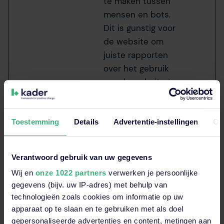
te maken tussen
mensen en bots.
Dit is gunstig voor
de website om
juiste rapporten
over het gebruik
van de website te
maken.
aws.cogni
kader-
Identificeert de
Perma
Toestemming
Details
Advertentie-instellingen
Ov
to.identit
academy.
ingelogde
nent
y-id.#-
nl
gebruiker. Een
#-#:#-
kader-
unieke sessie-ID
Verantwoord gebruik van uw gegevens
#-#-#-
digital.nl
is gekoppeld aan
Wij en
onze 1022 partners
verwerken je persoonlijke
# [x2]
de gebruiker,
gegevens (bijv. uw IP-adres) met behulp van
zodat hij/zij
technologieën zoals cookies om informatie op uw
tijdens het
apparaat op te slaan en te gebruiken met als doel
navigeren op de
gepersonaliseerde advertenties en content, metingen aan