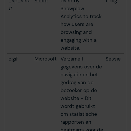
_sp_ses.
Sooqr
Used by
1 dag
#
Snowplow
Analytics to track
how users are
browsing and
engaging with a
website.
c.gif
Microsoft
Verzamelt
Sessie
gegevens over de
navigatie en het
gedrag van de
bezoeker op de
website - Dit
wordt gebruikt
om statistische
rapporten en
heatmaps voor de