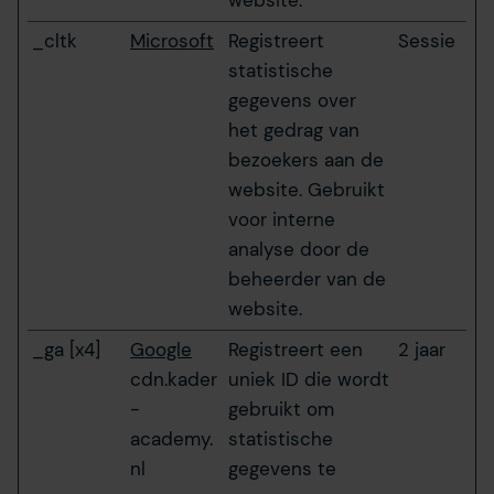
website.
_cltk
Microsoft
Registreert
Sessie
statistische
gegevens over
het gedrag van
bezoekers aan de
website. Gebruikt
voor interne
analyse door de
beheerder van de
website.
_ga [x4]
Google
Registreert een
2 jaar
cdn.kader
uniek ID die wordt
-
gebruikt om
academy.
statistische
nl
gegevens te