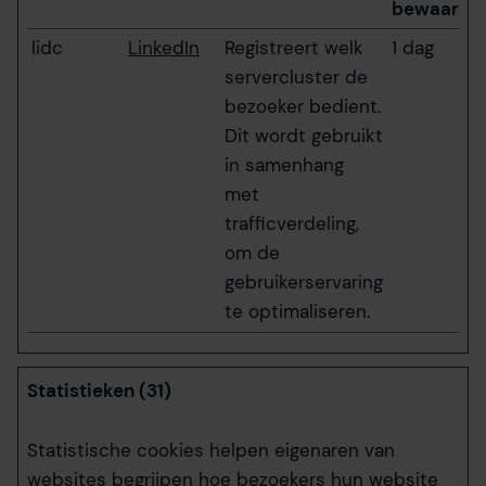
bewaarter
lidc
LinkedIn
Registreert welk
1 dag
servercluster de
bezoeker bedient.
Dit wordt gebruikt
in samenhang
met
trafficverdeling,
om de
gebruikerservaring
te optimaliseren.
Statistieken (31)
Statistische cookies helpen eigenaren van
websites begrijpen hoe bezoekers hun website