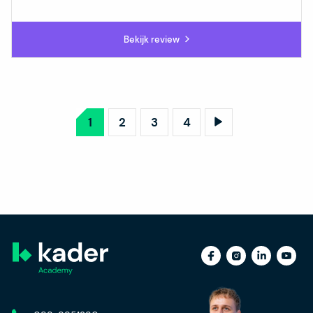
Bekijk review
1
2
3
4