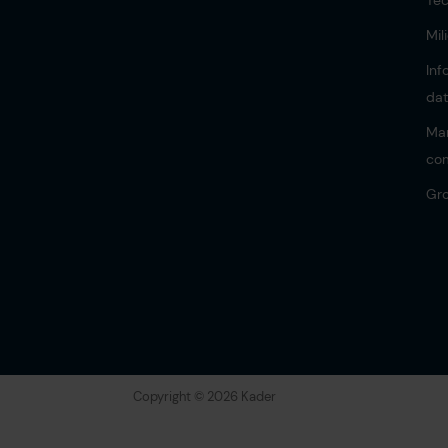
Tec
Mil
Inf
dat
Ma
co
Gro
Copyright © 2026 Kader