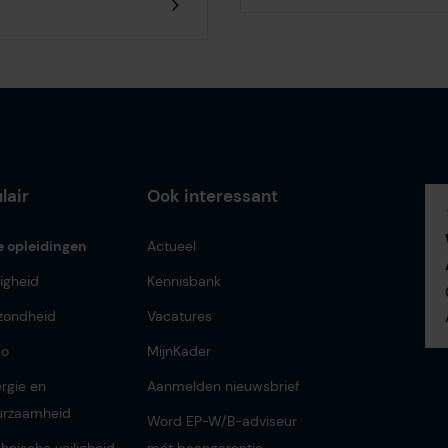
lair
Ook interessant
e opleidingen
Actueel
ligheid
Kennisbank
zondheid
Vacatures
bo
MijnKader
rgie en
Aanmelden nieuwsbrief
urzaamheid
Word EP-W/B-adviseur