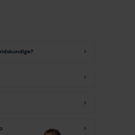
eidskundige?
p