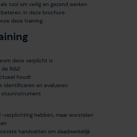
 als tool om veilig en gezond werken
erbeteren. In deze brochure
nze deze training.
aining
rom deze verplicht is
m de RI&E
actueel houdt
ie identificeren en evalueren
h stuurinstrument
&E-verplichting hebben, maar worstelen
een
 concrete handvatten om daadwerkelijk