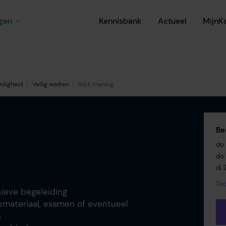
ngen
Kennisbank
Actueel
MijnK
eiligheid
Veilig werken
RI&E training
Be
do 
do 
di 
Too
ieve begeleiding
lesmateriaal, examen of eventueel
n