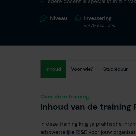
Iedere docent is specialist in zijn v
Niveau
Investering
€479 excl. btw
Inhoud
Voor wie?
Studieduur
Over deze training
Inhoud van de training 
In deze training krijg je praktische inf
arbowettelijke RI&E voor jouw organisati