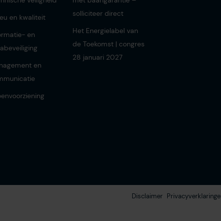
hnische veiligheid
mét baangarantie –
solliciteer direct
ieu en kwaliteit
Het Energielabel van
ormatie- en
de Toekomst | congres
abeveiliging
28 januari 2027
nagement en
mmunicatie
envoorziening
Disclaimer
Privacyverklaringe