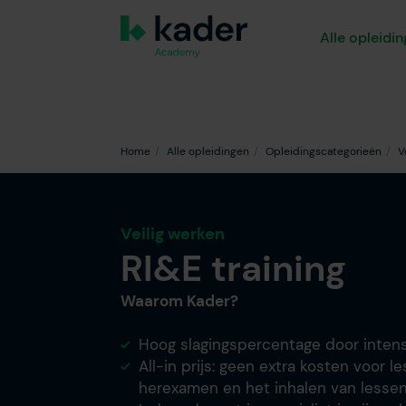
Alle opleidi
Home
Alle opleidingen
Opleidingscategorieën
V
Veilig werken
RI&E training
Waarom Kader?
Hoog slagingspercentage door intens
All-in prijs: geen extra kosten voor 
herexamen en het inhalen van lesse