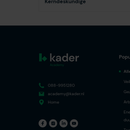
Kerndeskundige
Popu
All
Vei
088-9951280
Ge
academy@kader.nl
Ar
Home
Ene
du