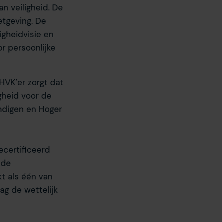
n veiligheid. De
etgeving. De
igheidvisie en
or persoonlijke
HVK’er zorgt dat
igheid voor de
ndigen en Hoger
ecertificeerd
nde
t als één van
ag de wettelijk