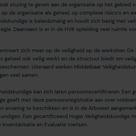
ok sturing te geven aan de organisatie op het gebied va
r op de organisatie als geheel, op complexe risico’s en w
eidskundige is beleidsmatig en houdt zich bezig met veil
tegie. Daarnaast is er in de HVK opleiding veel ruimte vo
ntreert zich meer op de veiligheid op de werkvloer. De 
ls geheel ook veilig werkt en de structuur biedt om veil
eschermen. Uiteraard werken Middelbaar Veiligheidsku
igen veel samen.
heidskundige kan zich laten persoonscertificeren. Een g
ige geeft met deze persoonsregistratie aan over voldoe
n ervaring te beschikken en is in de Arbowet aangemerk
kundigen. Een gecertificeerd Hoger Veiligheidskundige m
o Inventarisatie en Evaluatie toetsen.