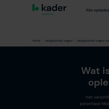
Alle opleidi
Home
Veelgestelde vragen
Veelgestelde vragen ove
Wat i
ople
Het verschi
potentieel Mid