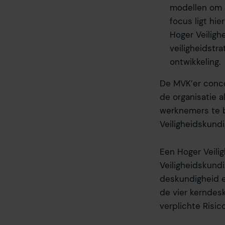
modellen om o
focus ligt hie
Hoger Veiligh
veiligheidstra
ontwikkeling.
De MVK’er conce
de organisatie a
werknemers te b
Veiligheidskund
Een Hoger Veilig
Veiligheidskund
deskundigheid e
de vier kerndes
verplichte Risic