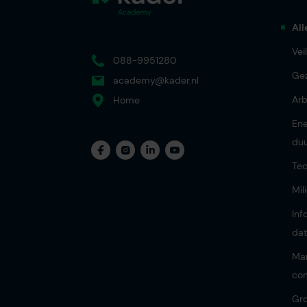
All
Vei
088-9951280
Ge
academy@kader.nl
Ar
Home
Ene
du
Tec
Mil
Inf
dat
Ma
co
Gro