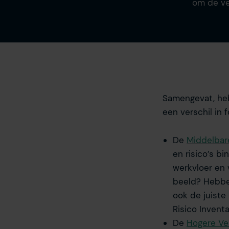
om de ve
Samengevat, heb
een verschil in 
De
Middelbar
en risico’s b
werkvloer en v
beeld? Hebbe
ook de juiste
Risico Inventa
De
Hogere Ve