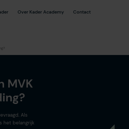
ader
Over Kader Academy
Contact
ng?
en MVK
ding?
evraagd. Als
 het belangrijk