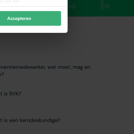
g kan zijn
erprinting)
t
detailgedeelte
in. U kunt uw
Accepteren
data verzamelen om de
en wij en derde partijen jouw
derden onze website,
 hiermee akkoord. Je kunt je
eventiemedewerker, wat moet, mag en
n?
t is BVK?
t is een kerndeskundige?