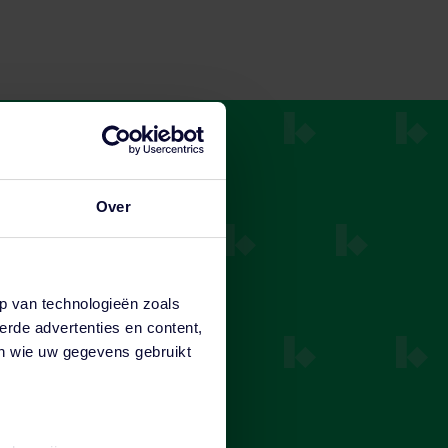
Over
ker
p van technologieën zoals
de
erde advertenties en content,
en wie uw gegevens gebruikt