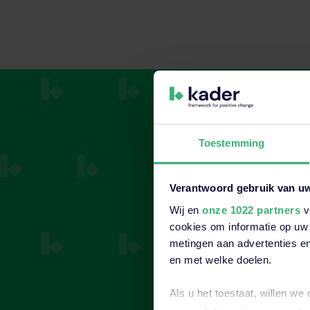
Toestemming
Do
Verantwoord gebruik van u
Wij en
onze 1022 partners
v
s
cookies om informatie op uw 
metingen aan advertenties en
en met welke doelen.
Als u het toestaat, willen we