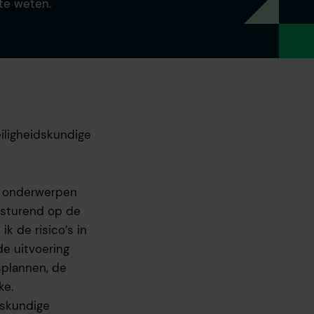
te weten.
iligheidskundige
e onderwerpen
s sturend op de
ik de risico’s in
e uitvoering
splannen, de
ke.
dskundige