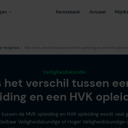
ngen
Kennisbank
Actueel
MijnK
r Veiligheid
Wat is het verschil tussen een MVK opleiding en een HVK opleidi
Veiligheidskunde
s het verschil tussen e
iding en een HVK oplei
l tussen de MVK opleiding en HVK opleiding wordt veel g
delbaar Veiligheidskundige of Hoger Veiligheidskundige is