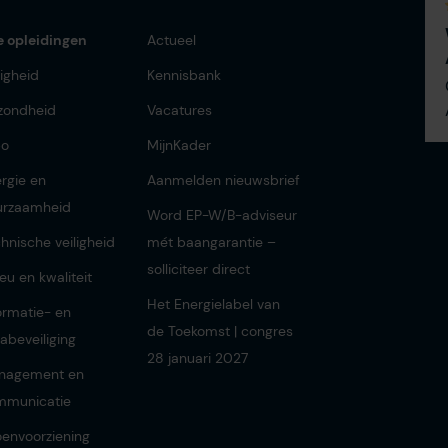
e opleidingen
Actueel
ligheid
Kennisbank
zondheid
Vacatures
bo
MijnKader
rgie en
Aanmelden nieuwsbrief
urzaamheid
Word EP-W/B-adviseur
hnische veiligheid
mét baangarantie –
solliciteer direct
ieu en kwaliteit
Het Energielabel van
ormatie- en
de Toekomst | congres
abeveiliging
28 januari 2027
nagement en
mmunicatie
envoorziening