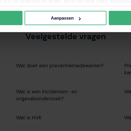
 over uw geografische locatie, die tot een paar meter nauwkeuri
eren door het actief te scannen op specifieke eigenschappen (fing
onlijke gegevens worden verwerkt en stel uw voorkeuren in he
Aanpassen
jzigen of intrekken in de Cookieverklaring.
Veelgestelde vragen
nele en analytische cookies. Ook willen we cookies plaatsen en 
ijker en persoonlijker te maken. Met deze cookies en data kunn
iten onze website volgen en verzamelen. Hiermee passen wij en 
 aan jouw interesses aan. Door op ‘accepteren’ te klikken ga je
Wat doet een preventiemedewerker?
Pr
assen. Lees er meer over
in ons cookiebeleid.
ka
Wat is een incidenten- en
Wa
ongevalsonderzoek?
Wat is HVK
Wa