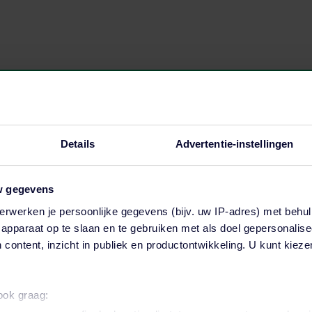
Download brochure
Details
Advertentie-instellingen
wnload de brochure van onze Preventiemedewer
opleiding en krijg uitgebreide informatie over de
w gegevens
profielschets, doelstellingen, toelatingseisen en
erwerken je persoonlijke gegevens (bijv. uw IP-adres) met behul
tudiebelasting. Ook krijg je meer informatie over 
apparaat op te slaan en te gebruiken met als doel gepersonalise
 content, inzicht in publiek en productontwikkeling. U kunt kiez
invulling per lesdag.
 ook graag:
Download brochure