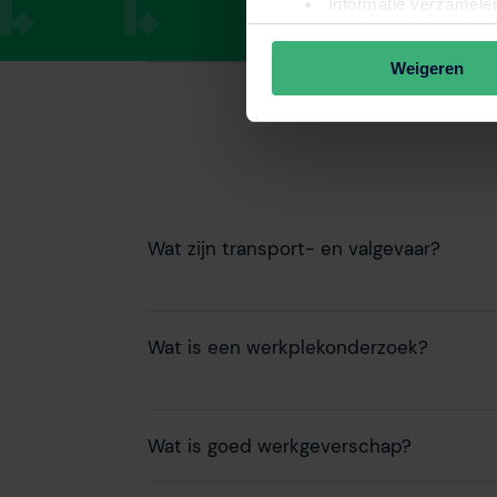
Informatie verzamelen
Uw apparaat identific
Lees meer over hoe uw perso
Weigeren
toestemming op elk moment wi
Wij gebruiken altijd functio
communicatie naar jou makkel
internetgedrag binnen en bu
advertenties en communicatie
Wat zijn transport- en valgevaar?
voorkeuren altijd weer aanp
Wat is een werkplekonderzoek?
Wat is goed werkgeverschap?