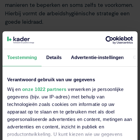
manieren te beperken en soms zelfs te voorkomen.
Hierbij vormt de arbeidshygiënische strategie een
goede leidraad.
Bestrijding bij de bron:
Eliminatie van blootstelling door gebruik van
materialen die minder of geen kwarts bevatten,
Toestemming
Details
Advertentie-instellingen
Ov
Eliminatie in de ontwerpfase waardoor geen
bewerkingen aan kwarthoudende materialen
Verantwoord gebruik van uw gegevens
plaatsvinden
Wij en
onze 1022 partners
verwerken je persoonlijke
gegevens (bijv. uw IP-adres) met behulp van
Organisatorische maatregelen
technologieën zoals cookies om informatie op uw
-
Inrichten schone/vuile zones
apparaat op te slaan en te gebruiken met als doel
- Beperking aantal werknemers op een bepaalde
gepersonaliseerde advertenties en content, metingen aan
plek
advertenties en content, inzicht in publiek en
- Geef voorlichting: onderricht en instructie
productontwikkeling. U kunt kiezen wie uw gegevens