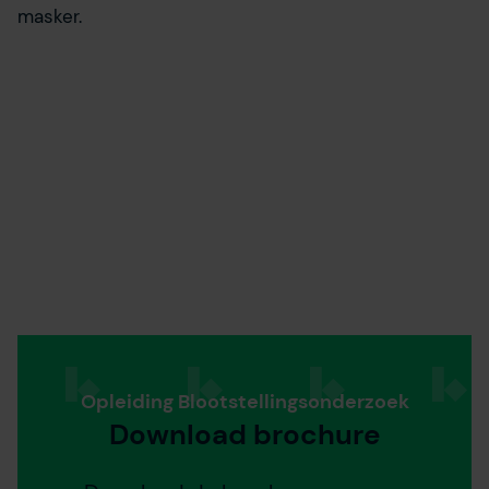
masker.
jouw interesses aan. Door op ‘accepteren’ te klikken ga je
hiermee akkoord. Je kunt je voorkeuren altijd weer
aanpassen. Lees er meer over
in ons cookiebeleid.
Opleiding Blootstellingsonderzoek
Download brochure