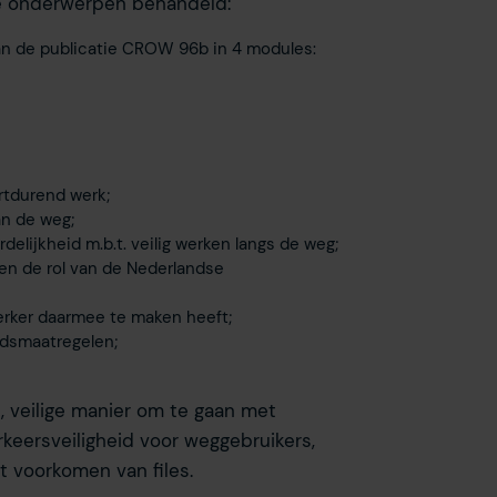
de onderwerpen behandeld:
an de publicatie CROW 96b in 4 modules:
rtdurend werk;
an de weg;
delijkheid m.b.t. veilig werken langs de weg;
en de rol van de Nederlandse
rker daarmee te maken heeft;
idsmaatregelen;
 veilige manier om te gaan met
keersveiligheid voor weggebruikers,
 voorkomen van files.