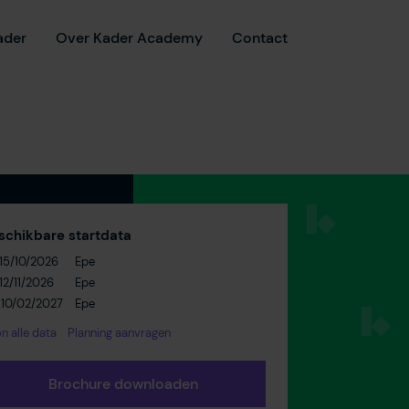
ader
Over Kader Academy
Contact
schikbare startdata
15/10/2026
Epe
12/11/2026
Epe
 10/02/2027
Epe
n alle data
Planning aanvragen
Brochure downloaden