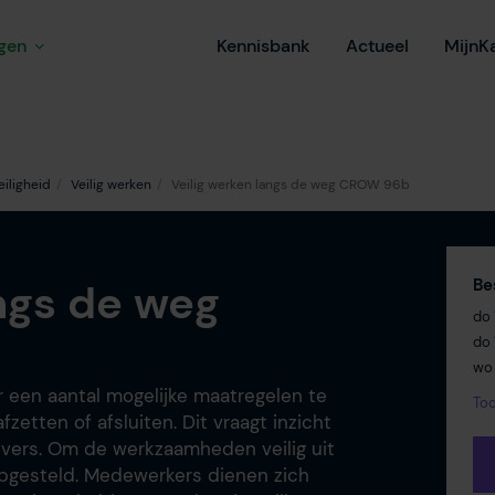
ngen
Kennisbank
Actueel
MijnK
eiligheid
Veilig werken
Veilig werken langs de weg CROW 96b
angs de weg
Be
do 
do 
wo
r een aantal mogelijke maatregelen te
Too
zetten of afsluiten. Dit vraagt inzicht
vers. Om de werkzaamheden veilig uit
opgesteld. Medewerkers dienen zich