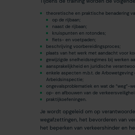
Tijdens de training worden de volgen
theoretische en praktische benadering v
op de rijbaan;
naast de rijbaan;
kruispunten en rotondes;
fiets- en voetpaden;
beschrijving voorbereidingsproces;
plaats van het werk met aandacht voor ko
gewijzigde snelheidsregimes bij werken a
aansprakelijkheid en juridische verantwoor
enkele aspecten m.b.t. de Arbowetgeving 
Arbeidsinspectie;
ongevalsproblematiek en wat de “weg”-we
op- en afbouwen van de verkeersveilighe
praktijkoefeningen.
Je wordt opgeleid om op verantwoorde,
wegafzettingen, het bevorderen van ver
het beperken van verkeershinder en het