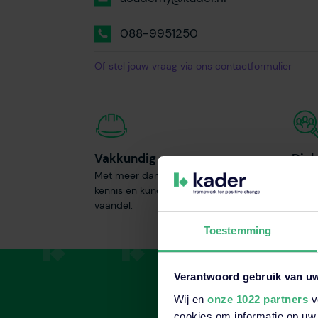
088-9951250
Of stel jouw vraag via ons contactformulier
Vakkundig
Dich
Met meer dan 25 jaar ervaring staat
Wij v
kennis en kunde bij ons hoog in het
hele l
vaandel.
in de 
Toestemming
Verantwoord gebruik van u
Wij en
onze 1022 partners
v
cookies om informatie op uw 