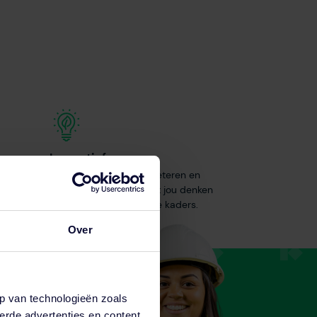
Innovatief
dacht!
We blijven continu verbeteren en
ontwikkelen. Samen met jou denken
ht voor
we buiten de bestaande kaders.
Over
p van technologieën zoals
erde advertenties en content,