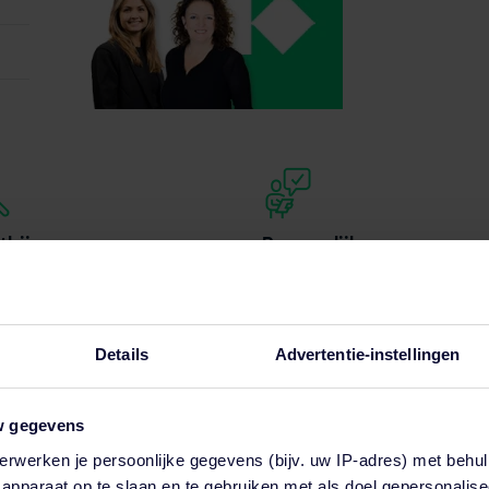
tbij
Persoonlijk
erzorgen opleidingen door het
Wij staan voor persoonlijke aan
and. Er is altijd een locatie bij jou
Door informeel contact en een
buurt.
flexibele instelling, zijn we er ec
jou als deelnemer.
Details
Advertentie-instellingen
w gegevens
Veilig werken langs de weg CROW 96b
erwerken je persoonlijke gegevens (bijv. uw IP-adres) met behul
Interesse in deze training?
apparaat op te slaan en te gebruiken met als doel gepersonalise