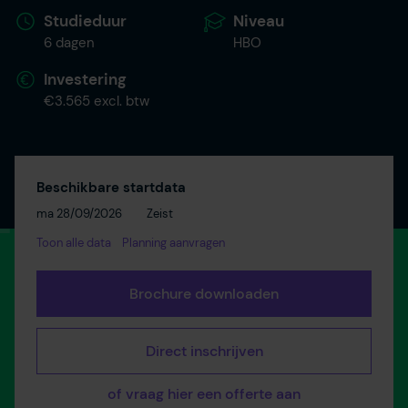
Studieduur
Niveau
6 dagen
HBO
Investering
€3.565 excl. btw
Beschikbare startdata
ma 28/09/2026
Zeist
Toon alle data
Planning aanvragen
Brochure downloaden
Direct inschrijven
of vraag hier een offerte aan