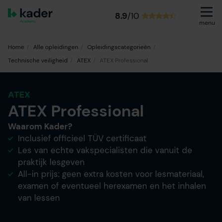
8.9
/10
menu
Home
Alle opleidingen
Opleidingscategorieën
Technische veiligheid
ATEX
ATEX Professional
ATEX
ATEX Professional
Waarom Kader?
Inclusief officieel TÜV certificaat
Les van echte vakspecialisten die vanuit de
praktijk lesgeven
All-in prijs: geen extra kosten voor lesmateriaal,
examen of eventueel herexamen en het inhalen
van lessen