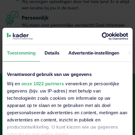
Wij verzorgen opleidingen door het hele land. Er is altijd
een locatie bij jou in de buurt.
Persoonlijk
Wij staan voor persoonlijke aandacht! Door informeel
contact en een flexibele instelling, zijn we er echt voor
jou als deelnemer.
Innovatief
Toestemming
Details
Advertentie-instellingen
Ov
We blijven continu verbeteren en ontwikkelen. Samen
met jou denken we buiten de bestaande kaders.
Verantwoord gebruik van uw gegevens
Wij en
onze 1022 partners
verwerken je persoonlijke
Ook interessant?
gegevens (bijv. uw IP-adres) met behulp van
technologieën zoals cookies om informatie op uw
Gerelateerde opleidingen
apparaat op te slaan en te gebruiken met als doel
gepersonaliseerde advertenties en content, metingen aan
advertenties en content, inzicht in publiek en
productontwikkeling. U kunt kiezen wie uw gegevens
gebruikt en met welke doelen.