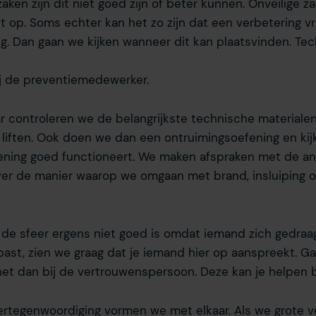
 zaken zijn dit niet goed zijn of beter kunnen. Onveilige 
iten onze website volgen en verzamelen. Hiermee passen wij en 
 aan jouw interesses aan. Door op ‘accepteren’ te klikken ga je
ct op. Soms echter kan het zo zijn dat een verbetering 
assen. Lees er meer over
in ons cookiebeleid.
ng. Dan gaan we kijken wanneer dit kan plaatsvinden. Te
j de preventiemedewerker.
ar controleren we de belangrijkste technische materialen
liften. Ook doen we dan een ontruimingsoefening en kij
lening goed functioneert. We maken afspraken met de 
er de manier waarop we omgaan met brand, insluiping o
t de sfeer ergens niet goed is omdat iemand zich gedraa
past, zien we graag dat je iemand hier op aanspreekt. G
het dan bij de vertrouwenspersoon. Deze kan je helpen b
rtegenwoordiging vormen we met elkaar. Als we grote 