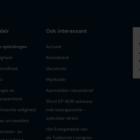
lair
Ook interessant
e opleidingen
Actueel
ligheid
Kennisbank
zondheid
Vacatures
bo
MijnKader
rgie en
Aanmelden nieuwsbrief
urzaamheid
Word EP-W/B-adviseur
hnische veiligheid
mét baangarantie –
solliciteer direct
ieu en kwaliteit
Het Energielabel van
ormatie- en
de Toekomst | congres