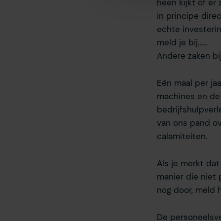
heen kijkt of er
internetgedrag binnen en bu
advertenties en communicatie
in principe dire
voorkeuren altijd weer aanp
echte investeri
meld je bij……
Andere zaken bi
Eén maal per ja
machines en de 
bedrijfshulpver
van ons pand ov
calamiteiten.
Als je merkt da
manier die niet 
nog door, meld 
De personeelsve