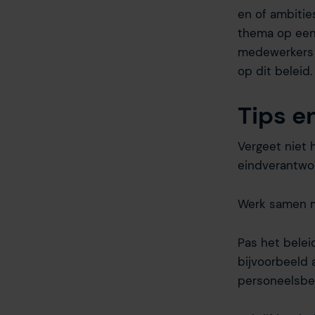
en of ambitie
thema op een 
medewerkers 
op dit beleid.
Tips en
Vergeet niet
eindverantwoo
Werk samen me
Pas het belei
bijvoorbeeld 
personeelsbel