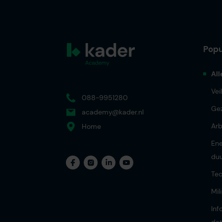
Popu
All
Vei
088-9951280
Ge
academy@kader.nl
Ar
Home
Ene
du
Tec
Mil
Inf