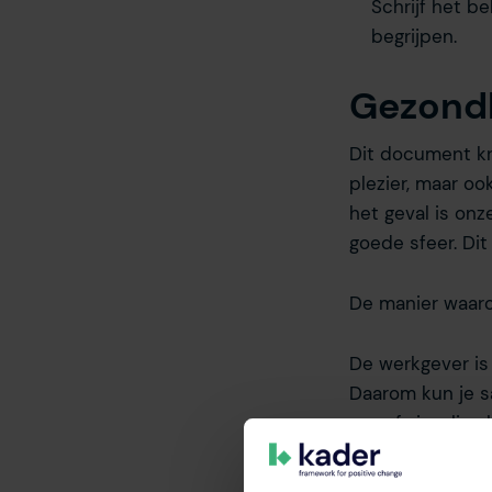
Schrijf het b
begrijpen.
Gezond
Dit document kri
plezier, maar oo
het geval is on
goede sfeer. Di
De manier waarop
De werkgever is
Daarom kun je s
aan afwisseling 
het erg druk he
we samen zorgen