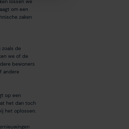
zaken lossen we
derden onze website,
 hiermee akkoord. Je kunt je
vraagt om een
chnische zaken
 zoals de
ken we of de
andere bewoners
f andere
gt op een
aat het dan toch
ij het oplossen.
vernieuwingen