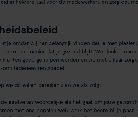
eleid in heldere taal voor de medewerkers en zorg dat 
heidsbeleid
jg je omdat wij het belangrijk vinden dat je met plezier 
k op zo een manier dat je gezond blijft. We denken nameli
ze klanten goed geholpen worden en we met elkaar zorg
t komt iedereen ten goede!
 we dit willen bereiken zien we als volgt:
 de eindverantwoordelijke als het gaat om jouw gezondh
amen met ons bepalen welk werk het beste bij je past.
kijk dan hoe je dit samen met je collega’s kunt regelen. 
eft of moeite heeft met een taak; help dan. De gedachte
 voor een gezonde en prettige werkplek.