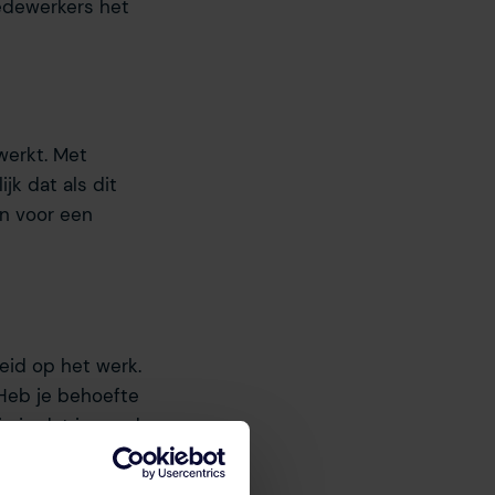
medewerkers het
werkt. Met
jk dat als dit
en voor een
eid op het werk.
 Heb je behoefte
Zie je dat iemand
 is immers dat