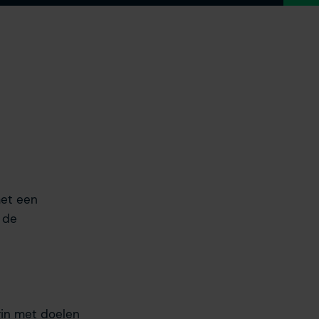
met een
 de
egin met doelen