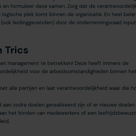
s en formuleer deze samen. Zorg dat de verantwoordelij
logische plek komt binnen de organisatie. En heel bela
(ook leidinggevenden) door de ondernemingsraad input 
 Trics
 het management te betrekken! Deze heeft immers de
rdelijkheid voor de arbeidsomstandigheden binnen het 
t alle partijen en laat verantwoordelijkheid waar die ho
d aan zodra doelen gerealiseerd zijn of er nieuwe doele
aan het binden van medewerkers of een leeftijdsbewust
eid.