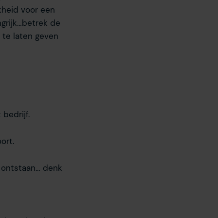
kheid voor een
ngrijk…betrek de
te laten geven
bedrijf.
ort.
n ontstaan… denk