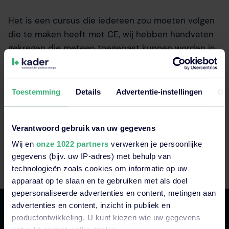
Het is een cursus die iedereen zou moeten volgen
die te maken heeft met CE, wij hebben handvaten
gekregen die meteen toegepast kunnen worden in
de praktijk.
Sander, Lead Engineer, Pregis
Toestemming
Details
Advertentie-instellingen
Ov
8,0
Verantwoord gebruik van uw gegevens
Wij en
onze 1022 partners
verwerken je persoonlijke
gegevens (bijv. uw IP-adres) met behulp van
technologieën zoals cookies om informatie op uw
apparaat op te slaan en te gebruiken met als doel
gepersonaliseerde advertenties en content, metingen aan
advertenties en content, inzicht in publiek en
productontwikkeling. U kunt kiezen wie uw gegevens