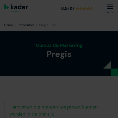
8.9
/10
menu
Home
Referenties
Pregis - Ton
Cursus CE Markering
Pregis
Handvaten die meteen toegepast kunnen
worden in de praktijk