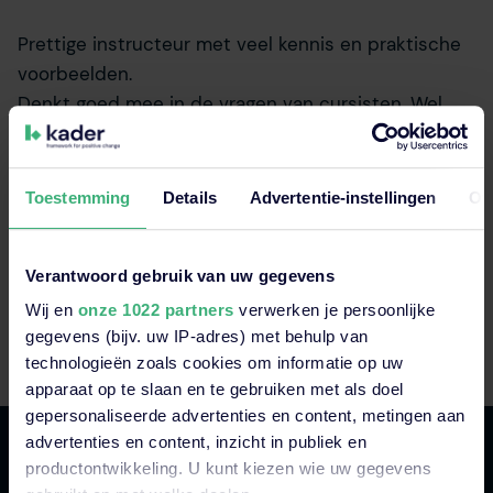
Prettige instructeur met veel kennis en praktische
voorbeelden.
Denkt goed mee in de vragen van cursisten. Wel
veel lesmateriaal voor 1 dag,
Peter, 14 september 2021, Ministerie van Defensie
Toestemming
Details
Advertentie-instellingen
Ov
7,0
Verantwoord gebruik van uw gegevens
Wij en
onze 1022 partners
verwerken je persoonlijke
gegevens (bijv. uw IP-adres) met behulp van
technologieën zoals cookies om informatie op uw
apparaat op te slaan en te gebruiken met als doel
gepersonaliseerde advertenties en content, metingen aan
advertenties en content, inzicht in publiek en
productontwikkeling. U kunt kiezen wie uw gegevens