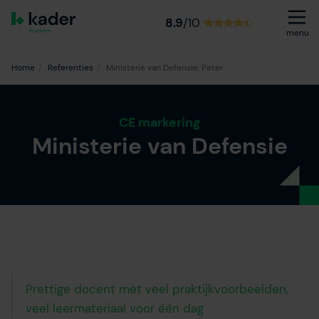
8.9
/10
menu
Home
Referenties
Ministerie van Defensie, Peter
CE markering
Ministerie van Defensie
Prettige docent met veel praktijkvoorbeelden,
veel leermateriaal voor één dag