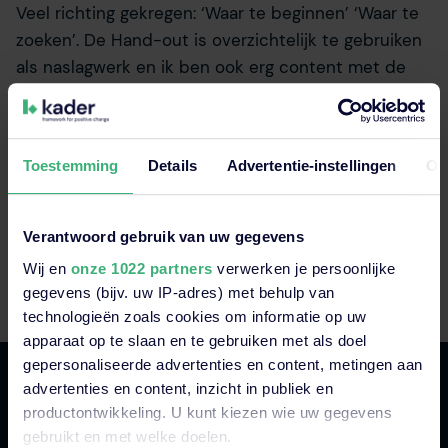
Veel richting gekregen: ‘Waar te beginnen’ ‘Waar te
zoeken’. De Hand-out is overzichtelijk te gebruiken
als naslagwerk en ik ben ook erg content met de
verkregen USB.
M. Vriendts, Ijsselland Ziekenhuis
Toestemming
Details
Advertentie-instellingen
Ov
8,0
Verantwoord gebruik van uw gegevens
Wij en
onze 1022 partners
verwerken je persoonlijke
gegevens (bijv. uw IP-adres) met behulp van
technologieën zoals cookies om informatie op uw
apparaat op te slaan en te gebruiken met als doel
gepersonaliseerde advertenties en content, metingen aan
advertenties en content, inzicht in publiek en
productontwikkeling. U kunt kiezen wie uw gegevens
gebruikt en met welke doelen.