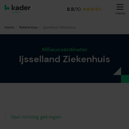
8.9
/10
menu
Home
Referenties
Ijsselland Ziekenhuis
Milieucoördinator
Ijsselland Ziekenhuis
Veel richting gekregen