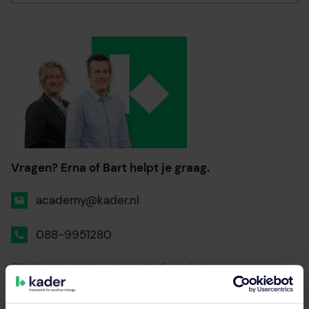
Vragen? Erna of Bart helpt je graag.
academy@kader.nl
088-9951280
Of stel jouw vraag via ons contactformulier