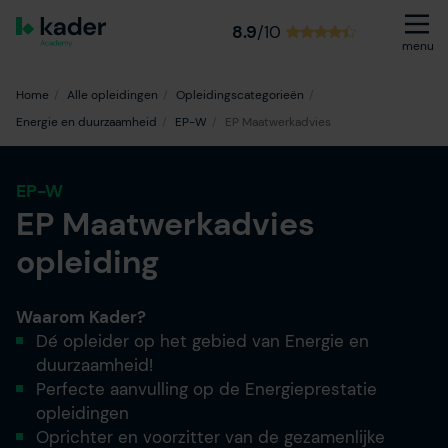
8.9
/10
menu
Home
Alle opleidingen
Opleidingscategorieën
Energie en duurzaamheid
EP-W
EP Maatwerkadvies
EP-W
EP Maatwerkadvies
opleiding
Waarom Kader?
Dé opleider op het gebied van Energie en
duurzaamheid!
Perfecte aanvulling op de Energieprestatie
opleidingen
Oprichter en voorzitter van de gezamenlijke