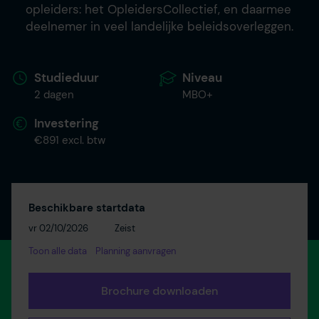
opleiders: het OpleidersCollectief, en daarmee
deelnemer in veel landelijke beleidsoverleggen.
Studieduur
Niveau
2 dagen
MBO+
Investering
€891 excl. btw
Beschikbare startdata
vr 02/10/2026
Zeist
Toon alle data
Planning aanvragen
Brochure downloaden