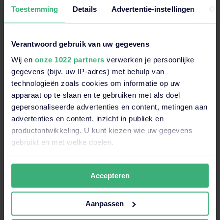
Vakkundig
Toestemming
Details
Advertentie-instellingen
Ov
Met meer dan 25 jaar ervaring staat kennis en kunde
bij ons hoog in het vaandel.
Verantwoord gebruik van uw gegevens
Dichtbij
Wij en
onze 1022 partners
verwerken je persoonlijke
Wij verzorgen opleidingen door het hele land. Er is altijd
een locatie bij jou in de buurt.
gegevens (bijv. uw IP-adres) met behulp van
technologieën zoals cookies om informatie op uw
Persoonlijk
apparaat op te slaan en te gebruiken met als doel
Wij staan voor persoonlijke aandacht! Door informeel
gepersonaliseerde advertenties en content, metingen aan
contact en een flexibele instelling, zijn we er echt voor
advertenties en content, inzicht in publiek en
jou als deelnemer.
productontwikkeling. U kunt kiezen wie uw gegevens
Innovatief
gebruikt en met welke doelen.
We blijven continu verbeteren en ontwikkelen. Samen
met jou denken we buiten de bestaande kaders.
Als u het toestaat, willen we ook graag:
Accepteren
Informatie verzamelen over uw geografische
locatie, die tot een paar meter nauwkeurig kan zijn
Uw apparaat identificeren door het actief te
Aanpassen
scannen op specifieke eigenschappen (fingerprinting)