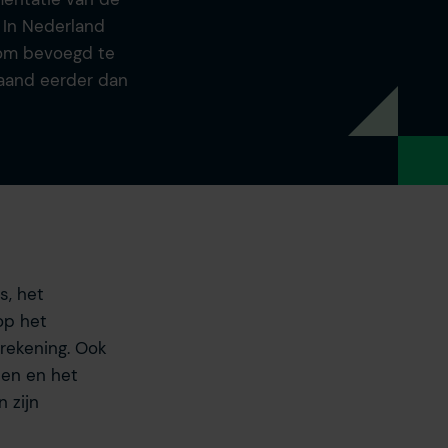
. In Nederland
 om bevoegd te
maand eerder dan
s, het
op het
rekening. Ook
ten en het
 zijn