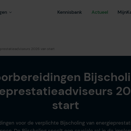
ngen
Kennisbank
Actueel
MijnK
prestatieadviseurs 2026 van start
orbereidingen Bijschol
eprestatieadviseurs 2
start
ingen voor de verplichte Bijscholing van energieprestat
nnen. De Bijscholing speelt een cruciale rol in de imple