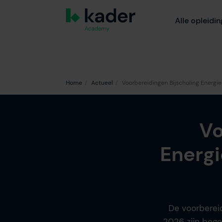
Alle opleidi
Home
Actueel
Voorbereidingen Bijscholing Energie
Vo
Energi
De voorbereid
2026 zijn bego