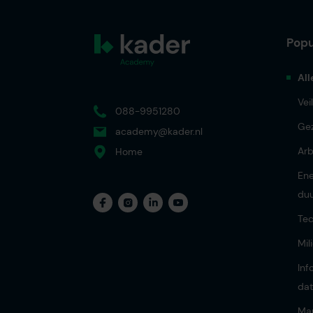
Popu
All
Vei
088-9951280
Ge
academy@kader.nl
Ar
Home
Ene
du
Tec
Mil
Inf
dat
Ma