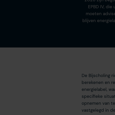
EPBD IV, die 
moeten advise
blijven energie
De Bijscholing r
berekenen en re
energielabel, 
specifieke situa
opnemen van tec
vastgelegd in d