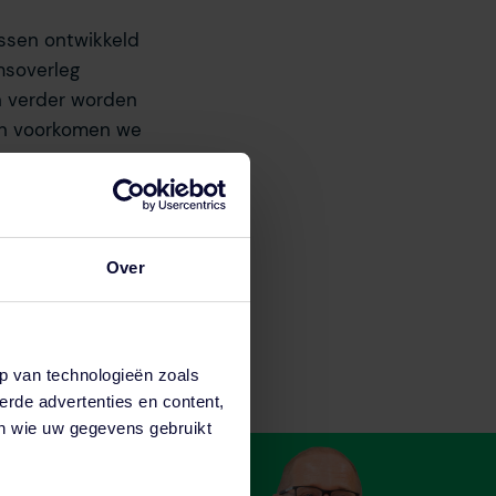
ussen ontwikkeld
msoverleg
n verder worden
en voorkomen we
land de EPBD IV
e Bijscholing
Over
p van technologieën zoals
erde advertenties en content,
en wie uw gegevens gebruikt