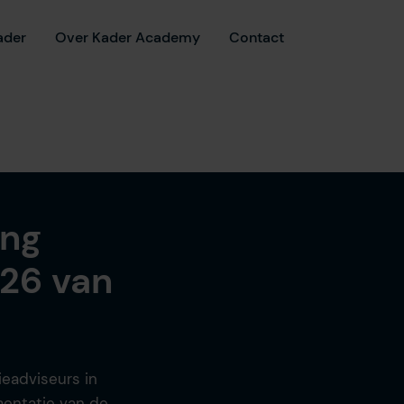
ader
Over Kader Academy
Contact
ing
026 van
ieadviseurs in
mentatie van de