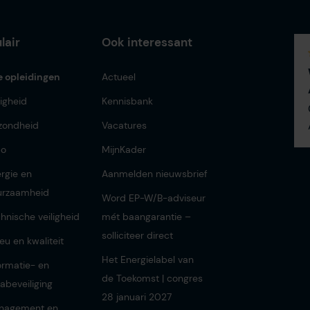
lair
Ook interessant
e opleidingen
Actueel
ligheid
Kennisbank
zondheid
Vacatures
bo
MijnKader
rgie en
Aanmelden nieuwsbrief
urzaamheid
Word EP-W/B-adviseur
hnische veiligheid
mét baangarantie –
solliciteer direct
ieu en kwaliteit
Het Energielabel van
ormatie- en
de Toekomst | congres
abeveiliging
28 januari 2027
nagement en