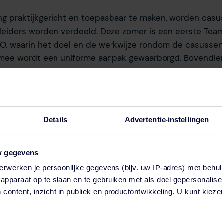
ng praktijkgericht en toepasbaar te maken, worden cas
leiders worden verdeeld. Deze zomer is een eerste Tea
O, waarin het doel en de werkwijze rondom de casusse
rmee wordt een uniforme aanpak gewaarborgd. Bovendi
eider zelf allemaal dezelfde casussen moeten maken.
r het afronden van de bijscholing is strak, omdat Neder
r moet implementeren. Zorg daarom dat je voor 29 mei d
Details
Advertentie-instellingen
ader. Houd onze Nieuwsbrief in de gaten en blijf actueel.
w gegevens
erwerken je persoonlijke gegevens (bijv. uw IP-adres) met behul
apparaat op te slaan en te gebruiken met als doel gepersonalise
 content, inzicht in publiek en productontwikkeling. U kunt kiez