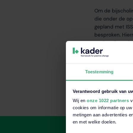
Om de bijscholi
die onder de op
gepland met ISS
besproken. Hie
zo dat elke opl
De deadline voo
binnen twee jaa
Toestemming
2026 volgt bij K
Verantwoord gebruik van u
Wij en
onze 1022 partners
v
cookies om informatie op uw 
metingen aan advertenties en
en met welke doelen.